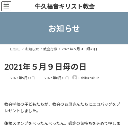
コ
ナ
ン
ビ
テ
ゲ
ン
ー
ツ
シ
お知らせ
へ
ョ
ス
ン
キ
に
ッ
移
HOME
お知らせ
教会行事
2021年５月９日母の日
プ
動
2021年５月９日母の日
最
2021年5月11日
2025年8月10日
ushiku.fukuin
終
更
新
日
時
教会学校の子どもたちが、教会のお母さんたちにエコバッグをプ
:
レゼントしました。
蓮根スタンプをぺったんぺったん。感謝の気持ちを込めて押しま