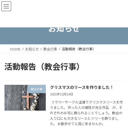
コ
ナ
ン
ビ
テ
ゲ
ン
ー
ツ
シ
お知らせ
へ
ョ
ス
ン
キ
に
ッ
移
HOME
お知らせ
教会行事
活動報告（教会行事）
プ
動
活動報告（教会行事）
クリスマスのリースを作りました！
教会行事
2021年12月14日
フラワーサークル主催でクリスマスリースを作
りました。 作った人の個性が光る作品 が、そ
れぞれのお宅に飾られることでしょう。 教会の
入り口にも大きなリースとツリーを飾りまし
た。 お散歩がてら見に来ませんか。